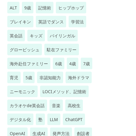
ALT
9歳
記憶術
ヒップホップ
ブレイキン
英語でダンス
学習法
英会話
キッズ
バイリンガル
グロービッシュ
駐在ファミリー
海外赴任ファミリー
6歳
4歳
7歳
育児
5歳
非認知能力
海外ドラマ
ニーモニック
LOCIメソッド、記憶術
カラオケde英会話
音楽
高校生
デジタル化
塾
LLM
ChatGPT
OpenAI
生成AI
発声方法
創設者