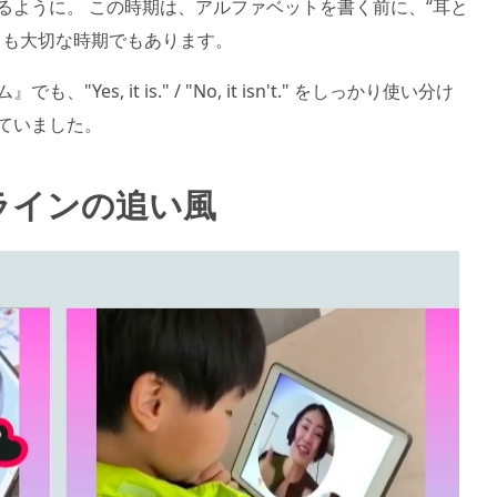
るように。 この時期は、アルファベットを書く前に、“耳と
ても大切な時期でもあります。
, it is." / "No, it isn't." をしっかり使い分け
ていました。
ラインの追い風