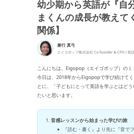
幼少期から英語が『自
まくんの成長が教えて
関係】
兼行 真弓
エイゴポップ株式会社 Co-founder & CPO / 
こんにちは。Eigopop（エイゴポップ）の
今日は、2018年からEigopopで学び続け
とに、「子どもにとって英語を学ぶとはどう
たいと思います。
音感レッスンから始まった学びの旅
『読む・書く』より先に『音で