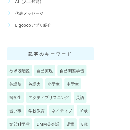
AI（人工知能）
代表メッセージ
Eigopopアプリ紹介
記事のキーワード
欲求段階説
自己実現
自己調整学習
英語脳
英語力
小学生
中学生
留学生
アクティブリスニング
英語
習い事
学校教育
ネイティブ
10歳
文部科学省
DMM英会話
児童
8歳