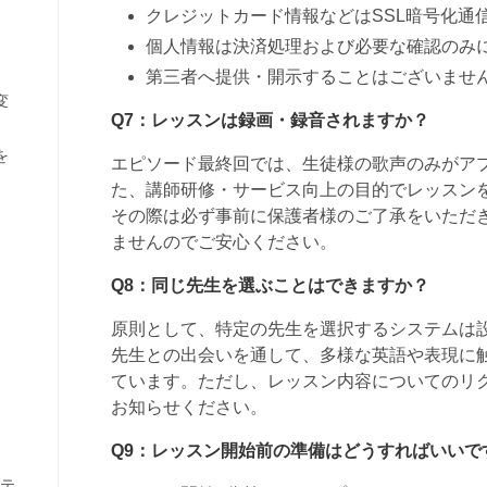
変
を
テ