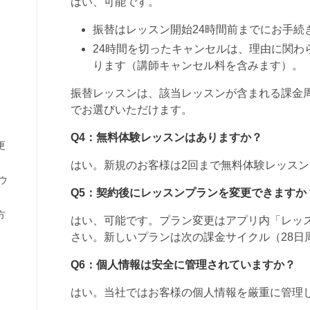
更
ウ
方