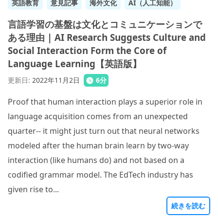
英語教育
意見記事
海外文化
AI（人工知能）
言語学習の基盤は文化とコミュニケーションで
ある理由 | AI Research Suggests Culture and
Social Interaction Form the Core of
Language Learning【英語版】
更新日
:
2022年11月2日
6
分
Proof that human interaction plays a superior role in
language acquisition comes from an unexpected
quarter-- it might just turn out that neural networks
modeled after the human brain learn by two-way
interaction (like humans do) and not based on a
codified grammar model. The EdTech industry has
given rise to...
続きを読む