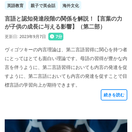
英語教育
親子で英会話
海外文化
言語と認知発達段階の関係を解説！【言葉の力
が子供の成長に与える影響】（第二部）
更新日
:
2023年9月7日
7
分
ヴィゴツキーの内言理論は、第二言語習得に関心を持つ者
にとってはとても面白い理論です。母語の習得が豊かな内
言を伴うように、第二言語習得においても内言の発達を促
すように、第二言語においても内言の発達を促すことで目
標言語の学習向上が期待できます。
続きを読む