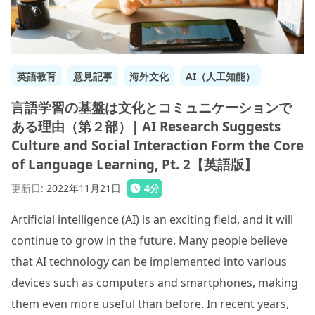
英語教育
意見記事
海外文化
AI（人工知能）
言語学習の基盤は文化とコミュニケーションで
ある理由（第２部）| AI Research Suggests
Culture and Social Interaction Form the Core
of Language Learning, Pt. 2【英語版】
更新日
:
2022年11月21日
4
分
Artificial intelligence (AI) is an exciting field, and it will
continue to grow in the future. Many people believe
that AI technology can be implemented into various
devices such as computers and smartphones, making
them even more useful than before. In recent years,