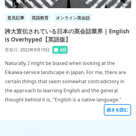
意見記事
英語教育
オンライン英会話
誇大宣伝されている日本の英会話業界 | English
is Overhyped【英語版】
更新日
:
2022年9月19日
4
分
Naturally, I might be biased when looking at the
Eikaiwa-service landscape in Japan. For me, there are
certain things that seem somewhat contradictory in
the approach to learning English and the general
thought behind it is, "English is a native language."
続きを読む