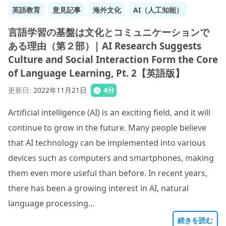
英語教育
意見記事
海外文化
AI（人工知能）
言語学習の基盤は文化とコミュニケーションで
ある理由（第２部）| AI Research Suggests
Culture and Social Interaction Form the Core
of Language Learning, Pt. 2【英語版】
更新日
:
2022年11月21日
4
分
Artificial intelligence (AI) is an exciting field, and it will
continue to grow in the future. Many people believe
that AI technology can be implemented into various
devices such as computers and smartphones, making
them even more useful than before. In recent years,
there has been a growing interest in AI, natural
language processing...
続きを読む