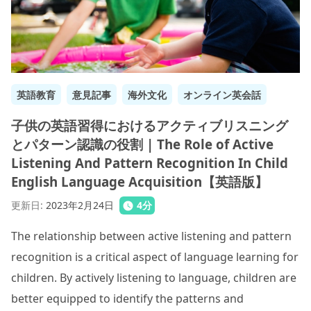
英語教育
意見記事
海外文化
オンライン英会話
子供の英語習得におけるアクティブリスニング
とパターン認識の役割 | The Role of Active
Listening And Pattern Recognition In Child
English Language Acquisition【英語版】
更新日
:
2023年2月24日
4
分
The relationship between active listening and pattern
recognition is a critical aspect of language learning for
children. By actively listening to language, children are
better equipped to identify the patterns and